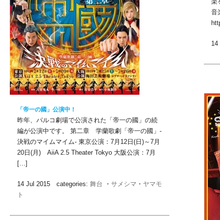
楽
音
ht
14
「帝一の國」公演中！
昨年、パルコ劇場で公演された「帝一の國」の続
編が公演中です。 第二章 学蘭歌劇「帝一の國」-
決戦のマイムマイム- 東京公演：7月12日(日)～7月
20日(月) AiiA 2.5 Theater Tokyo 大阪公演：7月
[…]
14 Jul 2015 categories:
舞台
・
サメシマ
・
ヤマモ
ト