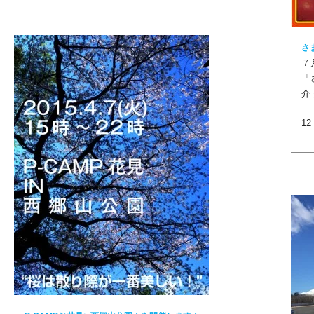
さ
７
「
介
12