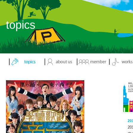
topics
2
2