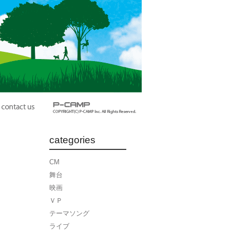
categories
CM
舞台
映画
ＶＰ
テーマソング
ライブ