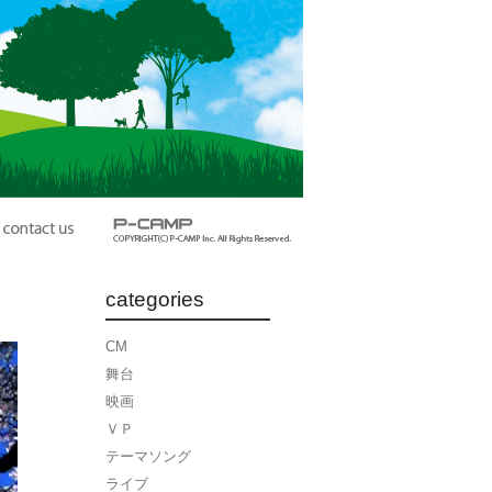
categories
CM
舞台
映画
ＶＰ
テーマソング
ライブ