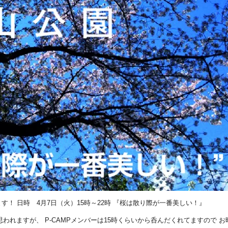
す！ 日時 4月7日（火）15時～22時 『桜は散り際が一番美しい！』
思われますが、 P-CAMPメンバーは15時くらいから呑んだくれてますので お