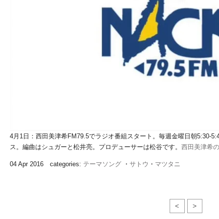
4月1日：西田美津希FM79.5でラジオ番組スタート。毎週金曜日朝5:30-5:
ス。編曲はシュガーと松井亮。プロデューサーは松谷です。
西田美津希のH
04 Apr 2016 categories:
テーマソング
・
サトウ
・
マツタニ
<
>