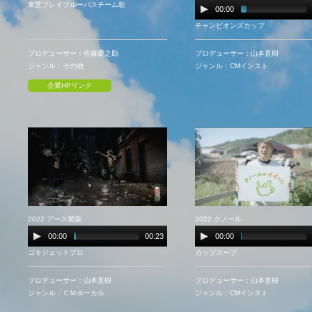
東芝ブレイブルーパスチーム歌
00:00
チャンピオンズカップ
プロデューサー：佐藤慶之助
プロデューサー：山本直樹
ジャンル：その他
ジャンル：CMインスト
企業HPリンク
2022 アース製薬
2022 クノール
00:00
00:23
00:00
ゴキジェットプロ
カップスープ
プロデューサー：山本直樹
プロデューサー：山本直樹
ジャンル：ＣＭボーカル
ジャンル：CMインスト