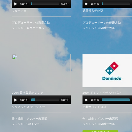
00:00
03:42
00:00
フルーチェ
武田漢方便秘薬
プロデューサー：佐藤慶之助
プロデューサー：佐藤慶之助
ジャンル：ＣＭボーカル
ジャンル：ＣＭボーカル
2004 日本製紙クレシア
2004 ドミノ・ピザ ジャパン
00:00
00:39
00:00
クリネックス ティシュー
企業サウンドロゴ
作・編曲：メンバー未選択
作・編曲：メンバー未選択
ジャンル：CMインスト
ジャンル：ＣＭボーカル