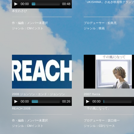
「UKISHIMA」さぬき映画祭グラン
00:00
00:48
本生わさび
作・編曲：メンバー未選択
プロデューサー：鮫島充
ジャンル：CMインスト
ジャンル：映画
2008 ジョンソン・エンド・ジョンソン
2007 Yucca
00:00
00:26
00:00
REACH 2008
「千の風になって」
作・編曲：メンバー未選択
プロデューサー：坂口雄一
ジャンル：CMインスト
ジャンル：CDリリース