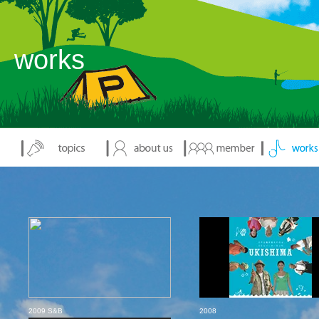
works
2009 S&B
2008