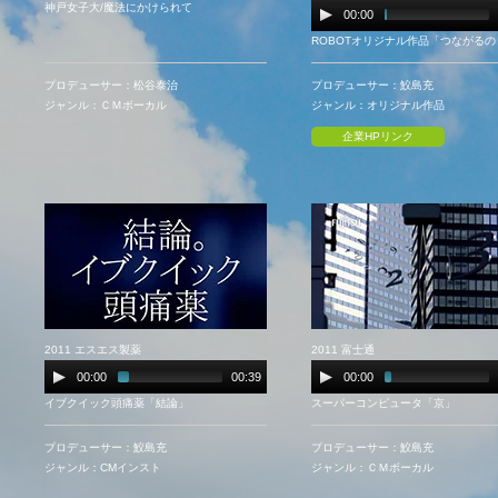
神戸女子大/魔法にかけられて
00:00
ROBOTオリジナル作品「つながるの
プロデューサー：松谷泰治
プロデューサー：鮫島充
ジャンル：ＣＭボーカル
ジャンル：オリジナル作品
企業HPリンク
2011 エスエス製薬
2011 富士通
00:00
00:39
00:00
イブクイック頭痛薬「結論」
スーパーコンピュータ「京」
プロデューサー：鮫島充
プロデューサー：鮫島充
ジャンル：CMインスト
ジャンル：ＣＭボーカル