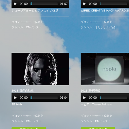
00:00
01:07
00:00
ジョージアヨーロピアン コクの微糖
WIRED CREATIVE HACK AWARD 2
プロデューサー：鮫島充
プロデューサー：鮫島充
ジャンル：CMインスト
ジャンル：オリジナル作品
2013 日産自動車
2013 王子製紙
00:00
01:04
00:00
3E birth
ネピア Tissue Animals
プロデューサー：鮫島充
プロデューサー：鮫島充
ジャンル：CMインスト
ジャンル：CMインスト