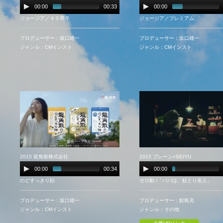
00:00
00:33
00:00
ジョージア／４０周年
ジョージア／プレミアム
プロデューサー：坂口雄一
プロデューサー：坂口雄一
ジャンル：CMインスト
ジャンル：CMインスト
2015 龍角散株式会社
2015 ブレーン×SEIYU
00:00
00:34
00:00
のどすっきり飴
ゼロ動 /「パパは、鮭とり名人」
プロデューサー：坂口雄一
プロデューサー：鮫島充
ジャンル：CMインスト
ジャンル：その他