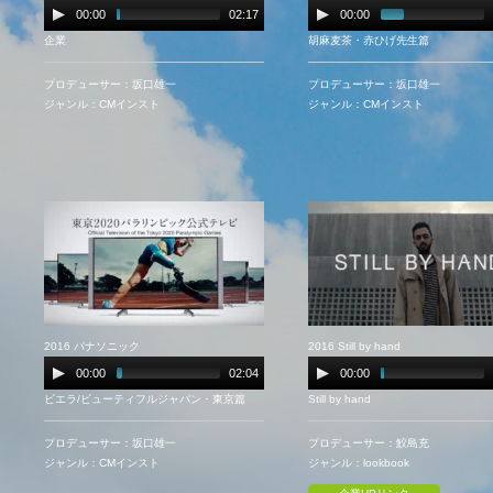
00:00
02:17
00:00
企業
胡麻麦茶・赤ひげ先生篇
プロデューサー：坂口雄一
プロデューサー：坂口雄一
ジャンル：CMインスト
ジャンル：CMインスト
2016 パナソニック
2016 Still by hand
00:00
02:04
00:00
ビエラ/ビューティフルジャパン・東京篇
Still by hand
プロデューサー：坂口雄一
プロデューサー：鮫島充
ジャンル：CMインスト
ジャンル：lookbook