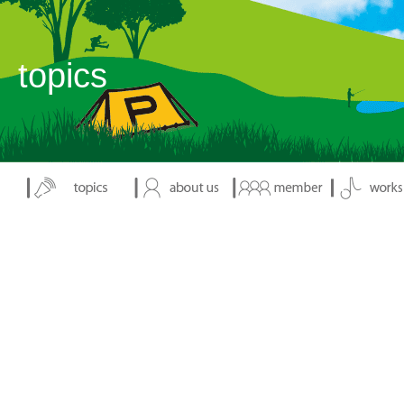
表示：index.php
topics