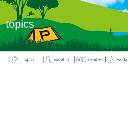
表示：index.php
topics