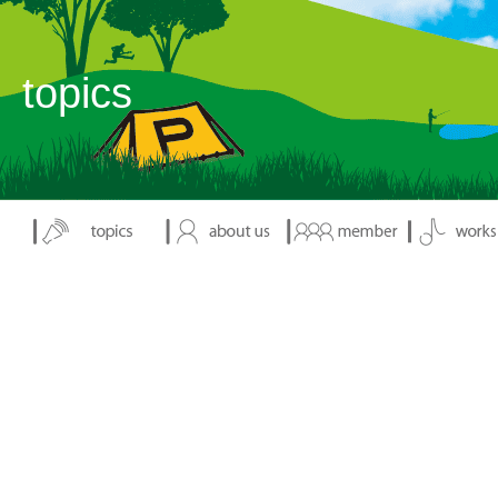
表示：index.php
topics