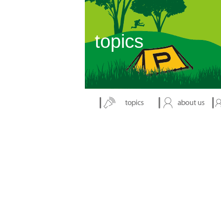
表示：index.php
topics