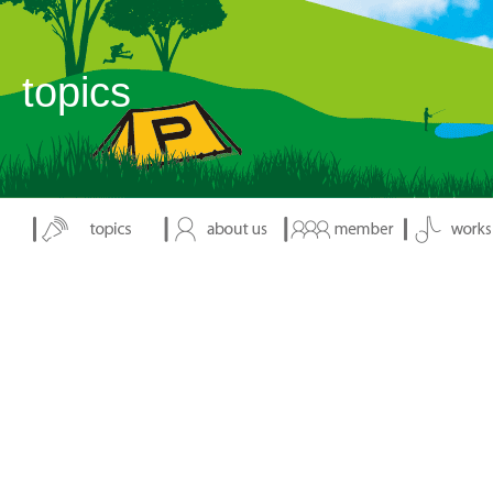
表示：index.php
topics