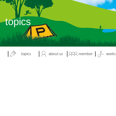
表示：index.php
topics