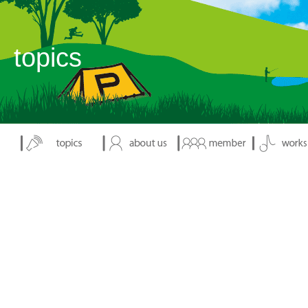
表示：index.php
topics