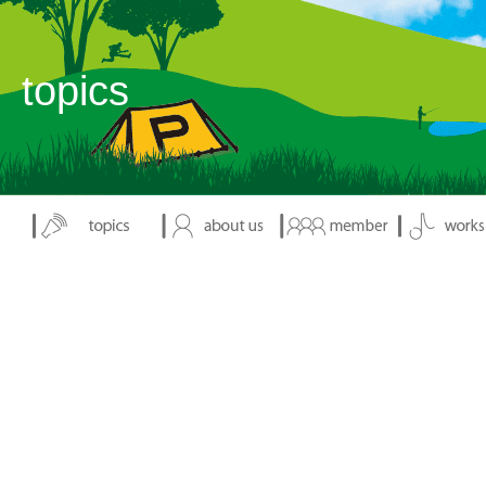
表示：index.php
topics