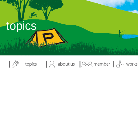
表示：index.php
topics