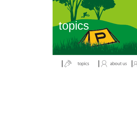
表示：index.php
topics