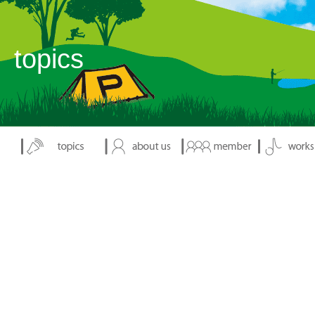
表示：index.php
topics