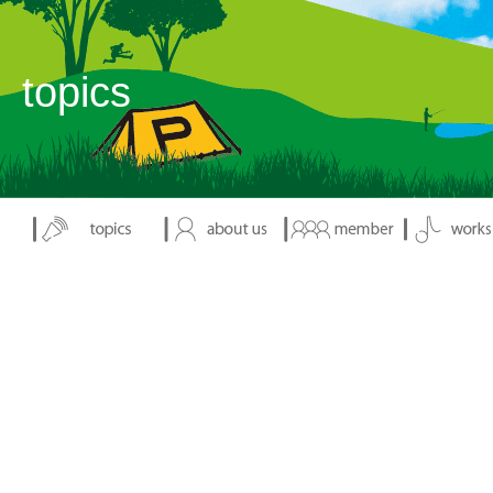
表示：index.php
topics