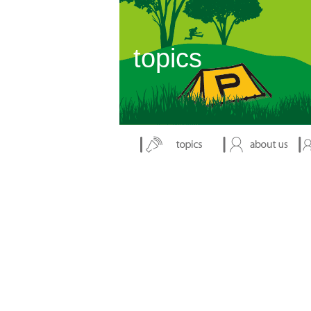
表示：index.php
topics