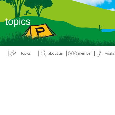
表示：index.php
topics