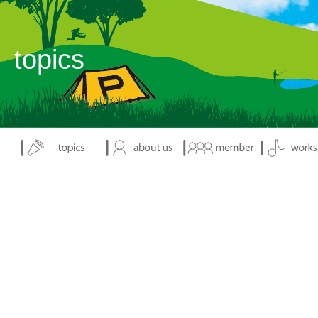
表示：index.php
topics