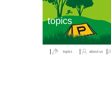
表示：index.php
topics