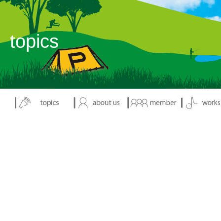
表示：index.php
topics