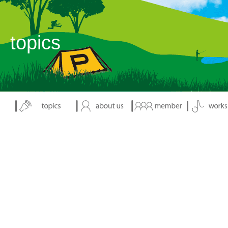
表示：index.php
topics