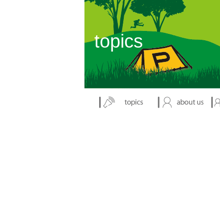
表示：index.php
topics