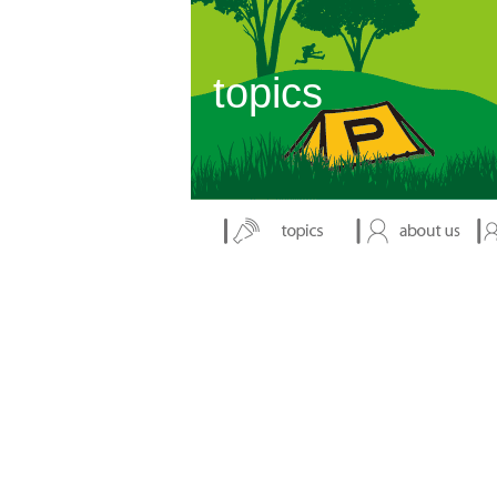
表示：index.php
topics