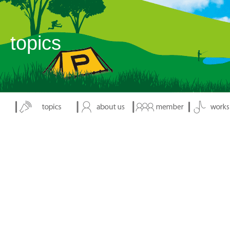
表示：index.php
topics