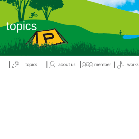
表示：index.php
topics