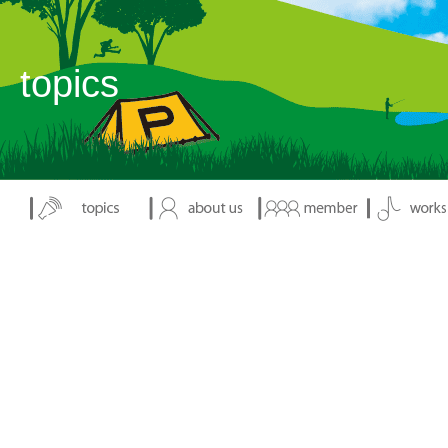
表示：index.php
topics