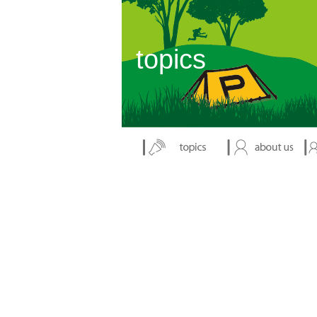
表示：index.php
topics